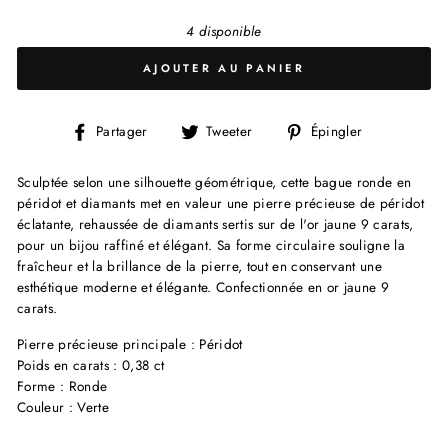
4 disponible
AJOUTER AU PANIER
Partager
Tweeter
Épingler
Partager
Tweeter
Épingler
sur
sur
sur
Facebook
Twitter
Pinterest
Sculptée selon une silhouette géométrique, cette bague ronde en
péridot et diamants met en valeur une pierre précieuse de péridot
éclatante, rehaussée de diamants sertis sur de l'or jaune 9 carats,
pour un bijou raffiné et élégant. Sa forme circulaire souligne la
fraîcheur et la brillance de la pierre, tout en conservant une
esthétique moderne et élégante. Confectionnée en or jaune 9
carats.
Pierre précieuse principale : Péridot
Poids en carats : 0,38 ct
Forme : Ronde
Couleur : Verte