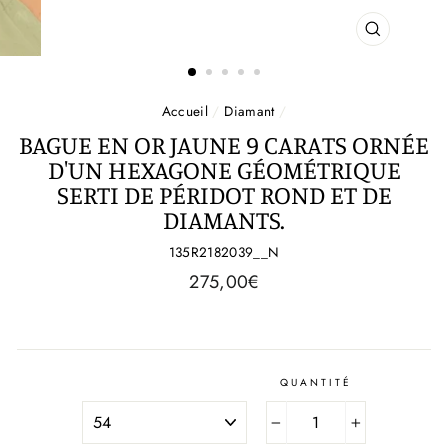
FERMER
(ESC)
Accueil
/
Diamant
/
BAGUE EN OR JAUNE 9 CARATS ORNÉE
D'UN HEXAGONE GÉOMÉTRIQUE
SERTI DE PÉRIDOT ROND ET DE
DIAMANTS.
135R2182039__N
Prix
275,00€
régulier
QUANTITÉ
SIZE
−
+