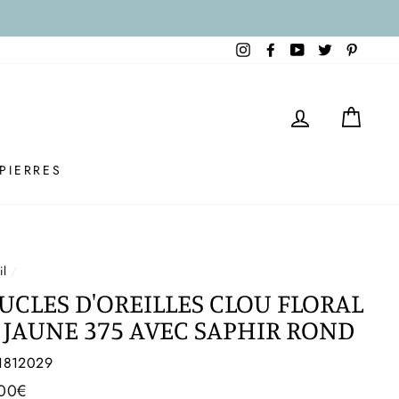
Instagram
Facebook
YouTube
Twitter
Pintere
SE CONNE
PAN
PIERRES
il
/
UCLES D'OREILLES CLOU FLORAL
 JAUNE 375 AVEC SAPHIR ROND
1812029
00€