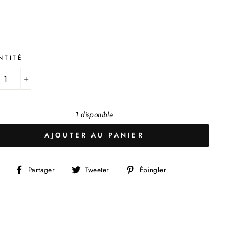
ier
NTITÉ
+
1 disponible
AJOUTER AU PANIER
Partager
Tweeter
Épingler
Partager
Tweeter
Épingler
sur
sur
sur
Facebook
Twitter
Pinterest