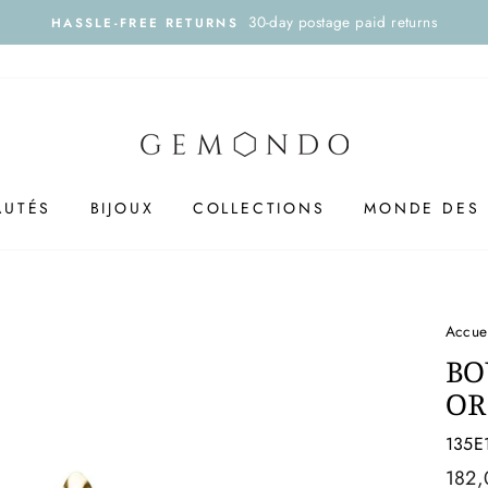
30-day postage paid returns
HASSLE-FREE RETURNS
AUTÉS
BIJOUX
COLLECTIONS
MONDE DES 
Accue
BO
OR
135E
Prix
182,