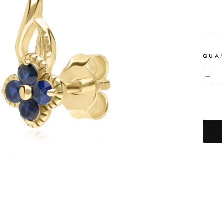
régul
QUA
−