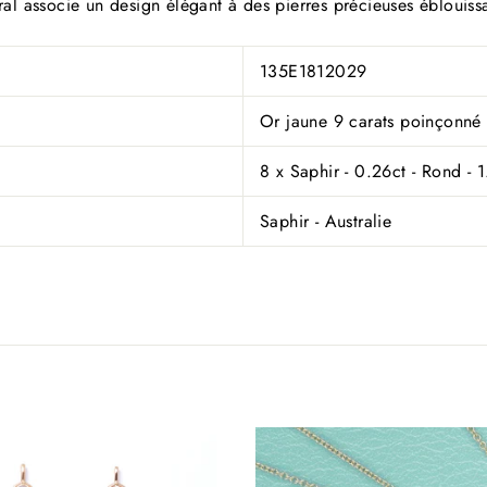
al associe un design élégant à des pierres précieuses éblouiss
135E1812029
Or jaune 9 carats poinçonné
8 x Saphir - 0.26ct - Rond -
Saphir - Australie
écouvrez des bijoux en pierres précieuses authentiques, chaq
ation étant riche de symbolisme et façonnée avec savoir-faire 
tre chérie pendant de nombreuses années. Explorez des modèl
intemporels à des prix exceptionnels.