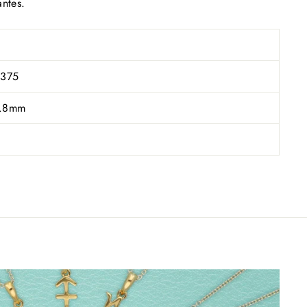
antes.
 375
 1.8mm
ue
pour
es