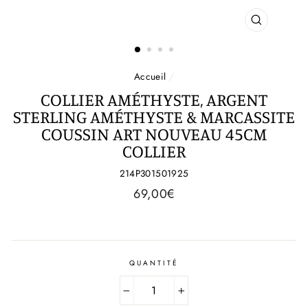
FERMER
(ESC)
Accueil
/
COLLIER AMÉTHYSTE, ARGENT
STERLING AMÉTHYSTE & MARCASSITE
COUSSIN ART NOUVEAU 45CM
COLLIER
214P301501925
Prix
69,00€
régulier
QUANTITÉ
−
+