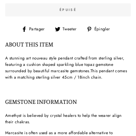
ÉPUISÉ
Partager
Tweeter
Épingler
Partager
Tweeter
Épingler
sur
sur
sur
Facebook
Twitter
Pinterest
ABOUT THIS ITEM
A stunning art nouveau style pendant crafted from sterling silver,
featuring a cushion shaped sparkling blue topaz gemstone
surrounded by beautiful marcasite gemstones.This pendant comes
with a matching sterling silver 45cm / 18inch chain.
GEMSTONE INFORMATION
Amethyst is believed by crystal healers to help the wearer align
their chakras.
Marcasite is often used as a more affordable alternative to